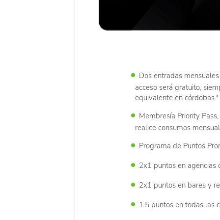
Dos entradas mensuales d
acceso será gratuito, sie
equivalente en córdobas.*
Membresía Priority Pass, 
realice consumos mensual
Programa de Puntos Prom
2x1 puntos en agencias d
2x1 puntos en bares y re
1.5 puntos en todas las c