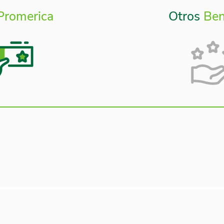
Promerica
Otros
Ben