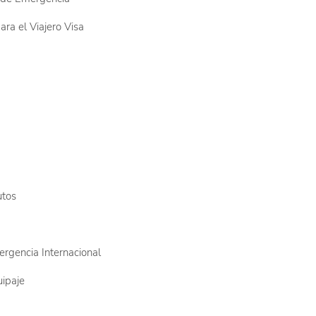
ara el Viajero Visa
utos
rgencia Internacional
uipaje