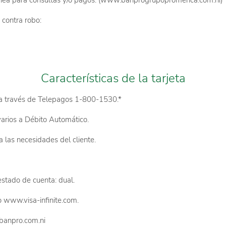
ea para consultas y/o pagos. (www.banprogrupopromerica.com.ni)
contra robo:
Características de la tarjeta
 a través de Telepagos 1-800-1530.*
varios a Débito Automático.
a las necesidades del cliente.
stado de cuenta: dual.
vo www.visa-infinite.com.
@banpro.com.ni