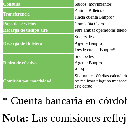
Consulta
Saldos, movimientos
A otras Billeteras
Transferencia
Hacia cuenta Banpro*
Pago de servicios
Compañía Claro
Recarga de tiempo aire
Para ambas operadoras telefó
Sucursales
Recarga de Billetera
Agente Banpro
Desde cuenta Banpro*
Sucursales
Retiro de efectivo
Agente Banpro
ATM
Si durante 180 días calendari
Comisión por inactividad
no realizara ninguna transacci
este cargo.
* Cuenta bancaria en córdo
Nota:
Las comisiones refleja