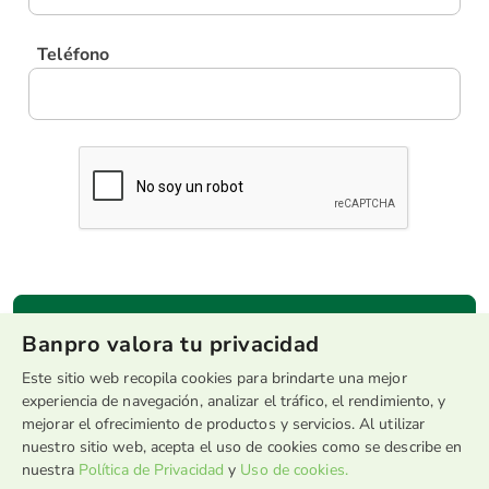
Teléfono
Banpro valora tu privacidad
Este sitio web recopila cookies para brindarte una mejor
experiencia de navegación, analizar el tráfico, el rendimiento, y
mejorar el ofrecimiento de productos y servicios. Al utilizar
*La aprobación de tu tarjeta está condicionada a un estudio crediticio que se
realizará con los datos proveídos por el solicitante. Toda solicitud debe ser
nuestro sitio web, acepta el uso de cookies como se describe en
personal y la información es de carácter confidencial. El solicitante da fe que
nuestra
Política de Privacidad
y
Uso de cookies.
toda la información dada es real y verídica.