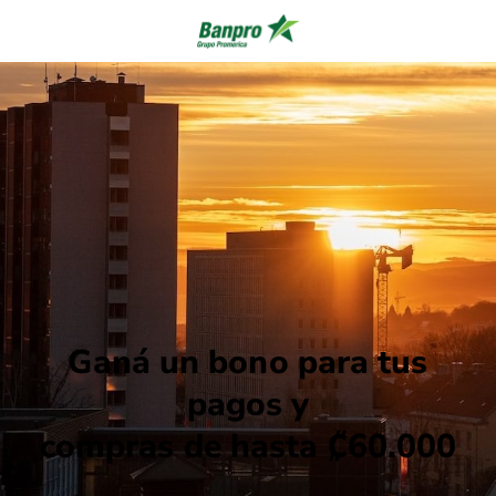
Ganá un bono para tus
pagos y
compras de
hasta
₡60.000