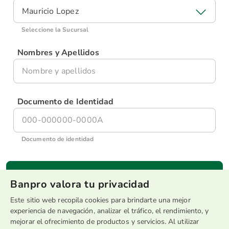
Mauricio Lopez
Seleccione la Sucursal
Nombres y Apellidos
Documento de Identidad
Documento de identidad
Banpro valora tu privacidad
Este sitio web recopila cookies para brindarte una mejor
experiencia de navegación, analizar el tráfico, el rendimiento, y
mejorar el ofrecimiento de productos y servicios. Al utilizar
* La aprobación de tu tarjeta está condicionada a un estudio crediticio que se