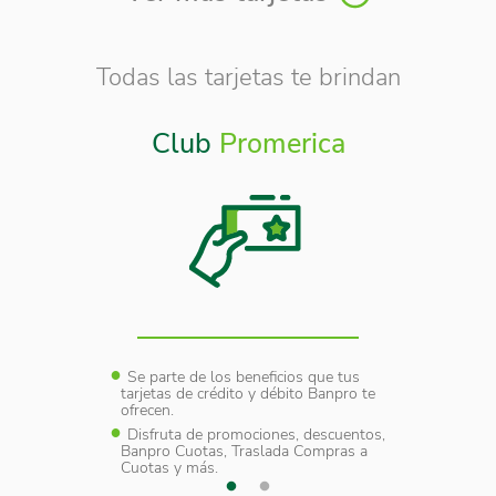
Todas las tarjetas te brindan
Otros
Club
Promerica
Beneficios
iales.
Se parte de los beneficios que tus
Acceso
tarjetas de crédito y débito Banpro te
alizar tus
Ahorra 
ofrecen.
gura a
pagos d
1530 o
Disfruta de promociones, descuentos,
través 
.com.ni
Banpro Cuotas, Traslada Compras a
www.ban
Cuotas y más.