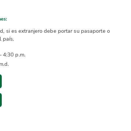
nes:
d, si es extranjero debe portar su pasaporte o
l país.
– 4:30 p.m.
m.d.