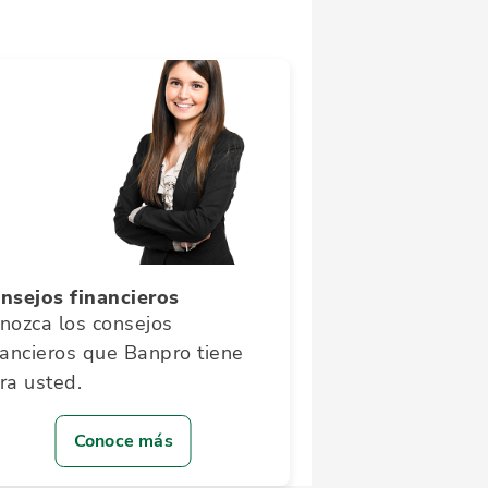
nsejos financieros
nozca los consejos
nancieros que Banpro tiene
ra usted.
Conoce más