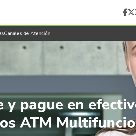
as
Canales de Atención
 y pague en efectiv
vos ATM Multifuncio