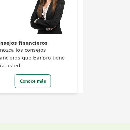
nsejos financieros
nozca los consejos
nancieros que Banpro tiene
ra usted.
Conoce más