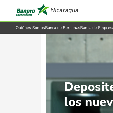
Nicaragua
Quiénes Somos
Banca de Personas
Banca de Empres
Deposite
los nue