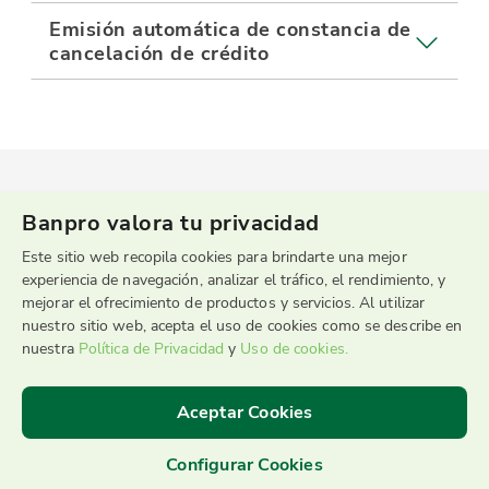
Emisión automática de constancia de
cancelación de crédito
Banpro valora tu privacidad
Este sitio web recopila cookies para brindarte una mejor
experiencia de navegación, analizar el tráfico, el rendimiento, y
mejorar el ofrecimiento de productos y servicios. Al utilizar
nuestro sitio web, acepta el uso de cookies como se describe en
Sucursal Telefónica
nuestra
Política de Privacidad
y
Uso de cookies.
2255-9595
Aceptar Cookies
Configurar Cookies
©2026 Banpro Grupo Promerica
|
Términos y Condiciones de uso
|
Recomendaciones de Seguridad
|
Servicio al Cliente
|
Política de