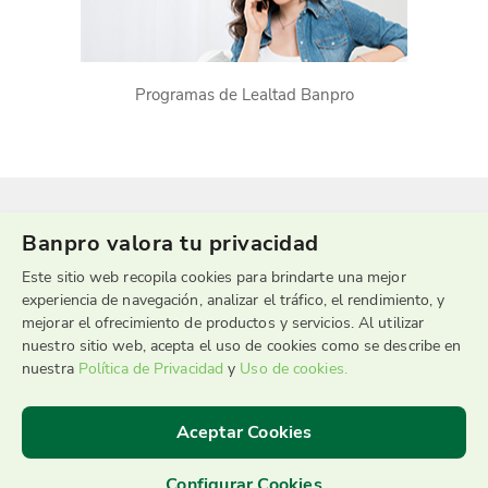
Programas de Lealtad Banpro
Banpro valora tu privacidad
Este sitio web recopila cookies para brindarte una mejor
experiencia de navegación, analizar el tráfico, el rendimiento, y
mejorar el ofrecimiento de productos y servicios. Al utilizar
nuestro sitio web, acepta el uso de cookies como se describe en
Sucursal Telefónica
nuestra
Política de Privacidad
y
Uso de cookies.
2255-9595
Aceptar Cookies
Configurar Cookies
©2026 Banpro Grupo Promerica
|
Términos y Condiciones de uso
|