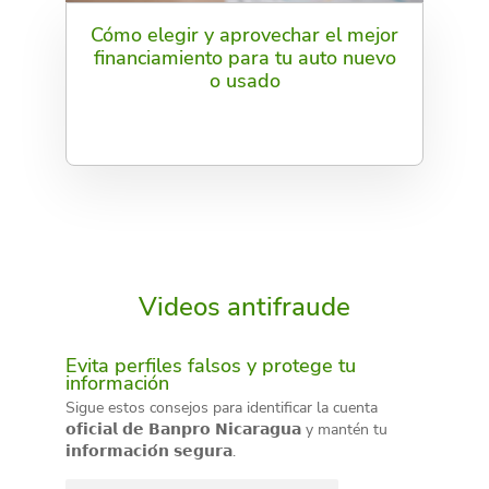
Cómo elegir y aprovechar el mejor
financiamiento para tu auto nuevo
o usado
Videos antifraude
Evita perfiles falsos y protege tu
información
Sigue estos consejos para identificar la cuenta
𝗼𝗳𝗶𝗰𝗶𝗮𝗹 𝗱𝗲 𝗕𝗮𝗻𝗽𝗿𝗼 𝗡𝗶𝗰𝗮𝗿𝗮𝗴𝘂𝗮 y mantén tu
𝗶𝗻𝗳𝗼𝗿𝗺𝗮𝗰𝗶𝗼́𝗻 𝘀𝗲𝗴𝘂𝗿𝗮.