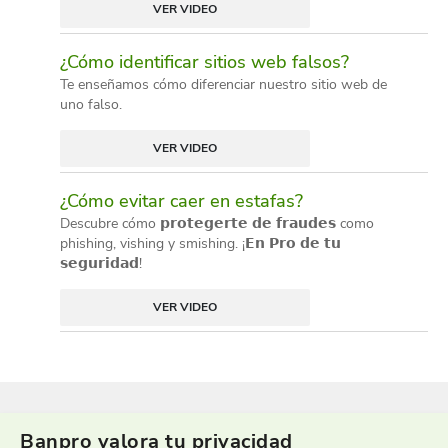
VER VIDEO
¿Cómo identificar sitios web falsos?
Te enseñamos cómo diferenciar nuestro sitio web de
uno falso.
VER VIDEO
¿Cómo evitar caer en estafas?
Descubre cómo 𝗽𝗿𝗼𝘁𝗲𝗴𝗲𝗿𝘁𝗲 𝗱𝗲 𝗳𝗿𝗮𝘂𝗱𝗲𝘀 como
phishing, vishing y smishing. ¡𝗘𝗻 𝗣𝗿𝗼 𝗱𝗲 𝘁𝘂
𝘀𝗲𝗴𝘂𝗿𝗶𝗱𝗮𝗱!
VER VIDEO
Banpro valora tu privacidad