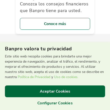
Conozca los consejos financieros
que Banpro tiene para usted.
Conoce más
Banpro valora tu privacidad
Este sitio web recopila cookies para brindarte una mejor
experiencia de navegación, analizar el tráfico, el rendimiento, y
mejorar el ofrecimiento de productos y servicios. Al utilizar
nuestro sitio web, acepta el uso de cookies como se describe en
Sucursal Telefónica
nuestra
Política de Privacidad
y
Uso de cookies.
2255-9595
Aceptar Cookies
Configurar Cookies
©2026 Banpro Grupo Promerica
|
Términos y Condiciones de uso
|
Recomendaciones de Seguridad
|
Servicio al Cliente
|
Política de